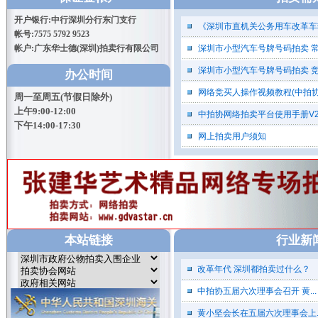
如需看货，请提前致电0755-
开户银行:中行深圳分行东门支行
82223567预约
《深圳市直机关公务用车改革车
帐号:7575 5792 9523
帐户:广东华士德(深圳)拍卖行有限公司
深圳市小型汽车号牌号码拍卖 常 
第五期小型汽车号牌号码拍卖
深圳市小型汽车号牌号码拍卖 
办公时间
第一场中止通知
网络竞买人操作视频教程(中拍
周一至周五(节假日除外)
请各位竞买人注意：因服务器
上午9:00-12:00
中拍协网络拍卖平台使用手册V2
端网络发生故障，根据委托方要
下午14:00-17:30
求，2014年5月24日上午9:30小型汽
网上拍卖用户须知
车号牌号码拍卖会中止，本场拍卖
会推迟到2014年5月27日（星期二）
13:00举行，不便之处，请各位竞买
人谅解。今天下午13:00以及后续场
次拍卖会照常进行。
声 明
本站链接
行业新
各竞买人：
从即日起，凡参加竞买我公司
改革年代 深圳都拍卖过什么？
组织的废旧物资拍卖会的竞买人必
须是具有废旧物资回收资质的法人
中拍协五届六次理事会召开 黄...
单位。法人代表或受委托人（另需
提供法人委托书）在办理竞买事项
黄小坚会长在五届六次理事会上..