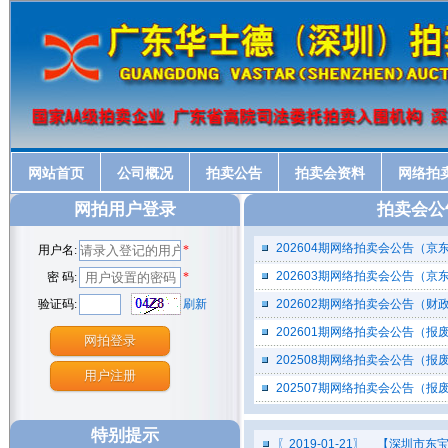
请各位竞买人注意：因服务器
端网络发生故障，根据委托方要
求，2014年5月24日上午9:30小型汽
车号牌号码拍卖会中止，本场拍卖
会推迟到2014年5月27日（星期二）
13:00举行，不便之处，请各位竞买
人谅解。今天下午13:00以及后续场
次拍卖会照常进行。
网站首页
公司概况
拍卖公告
拍卖会资料
网络拍
声 明
各竞买人：
网拍用户登录
拍卖会公
从即日起，凡参加竞买我公司
组织的废旧物资拍卖会的竞买人必
202604期网络拍卖会公告（京
用户名:
*
须是具有废旧物资回收资质的法人
单位。法人代表或受委托人（另需
202603期网络拍卖会公告（京
密 码:
*
提供法人委托书）在办理竞买事项
验证码:
刷新
202602期网络拍卖会公告（财
时，需要提供本人身份证原件和复
印件，单位营业执照原件和复印件
202601期网络拍卖会公告（报
（加盖单位公章）。
特此声明。
202508期网络拍卖会公告（报
202507期网络拍卖会公告（报
深圳市第九期小型汽车号牌号码拍卖
广东华士德(深圳)拍卖行有限公
司
2011年6月3日
特别提示
〖2019-01-21〗 【深圳