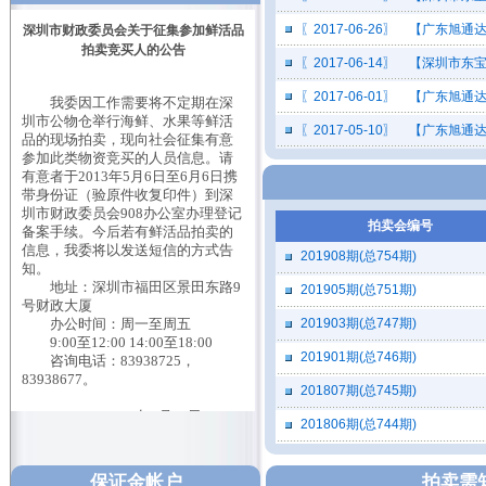
深圳市财政委员会关于征集参加鲜活品
〖2017-06-26〗 【广东
拍卖竞买人的公告
〖2017-06-14〗 【深圳
我委因工作需要将不定期在深
〖2017-06-01〗 【广东
圳市公物仓举行海鲜、水果等鲜活
品的现场拍卖，现向社会征集有意
〖2017-05-10〗 【广东
参加此类物资竞买的人员信息。请
有意者于2013年5月6日至6月6日携
带身份证（验原件收复印件）到深
圳市财政委员会908办公室办理登记
备案手续。今后若有鲜活品拍卖的
拍卖会编号
信息，我委将以发送短信的方式告
知。
201908期(总754期)
地址：深圳市福田区景田东路9
号财政大厦
201905期(总751期)
办公时间：周一至周五
9:00至12:00 14:00至18:00
201903期(总747期)
咨询电话：83938725，
201901期(总746期)
83938677。
201807期(总745期)
2013年4月18日
201806期(总744期)
保证金须提前汇入我行指定帐户
并到我行办理竞买手续，以拍卖公
告上的要求为准。
保证金帐户
拍卖需