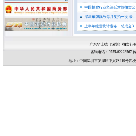
时，需要提供本人身份证原件和复
印件，单位营业执照原件和复印件
中国拍卖行业坚决反对假拍卖公..
（加盖单位公章）。
特此声明。
深圳车牌靓号每月竞拍一次 最...
上半年经营统计发布：总成交3..
广东华士德(深圳)拍卖行有限公
司
2011年6月3日
广东华士德（深圳）拍卖行有限公司 版权所有
深圳市财政委员会关于征集参加鲜活品
拍卖竞买人的公告
咨询电话：0755-82223567 传真：0
地址：中国深圳市罗湖区中兴路219号四楼 邮
我委因工作需要将不定期在深
圳市公物仓举行海鲜、水果等鲜活
品的现场拍卖，现向社会征集有意
参加此类物资竞买的人员信息。请
有意者于2013年5月6日至6月6日携
带身份证（验原件收复印件）到深
圳市财政委员会908办公室办理登记
备案手续。今后若有鲜活品拍卖的
信息，我委将以发送短信的方式告
知。
地址：深圳市福田区景田东路9
号财政大厦
办公时间：周一至周五
9:00至12:00 14:00至18:00